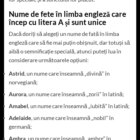
Nume de fete în limba engleză care
încep cu litera A și sunt unice
Dacă doriți să alegeți un nume de fată în limba
engleză care să fie mai puțin obișnuit, dar totuși să
aibă o semnificație specială, atunci puteți lua în
considerare următoarele opțiuni:
Astrid
, un nume care înseamnă „divină” în
norvegiană;
Aurora
, un nume care înseamnă „zorii” în latină;
Amabel
, un nume care înseamnă „iubită” în latină;
Adelaide
, un nume care înseamnă „nobil” în
germană;
Ambra
, un nume care înseamnă „ambre” în