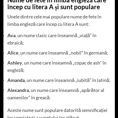
încep cu litera A și sunt populare
Unele dintre cele mai populare nume de fete în
limba engleză care încep cu litera A sunt:
Ava
, un nume clasic care înseamnă „viață” în
ebraică;
Alice
, un nume care înseamnă „nobil” în germană;
Ashley
, un nume care înseamnă „copac de ash” în
engleză;
Amanda
, un nume care înseamnă „iubită” în latină;
Alexandra
, un nume care înseamnă „apărător al
oamenilor” în greacă.
Aceste nume sunt populare datorită semnificației
lor speciale și a sunetului lor plăcut.