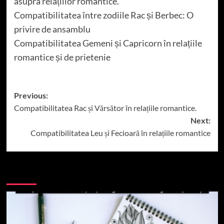
asupra relațiilor romantice.
Compatibilitatea între zodiile Rac și Berbec: O
privire de ansamblu
Compatibilitatea Gemeni și Capricorn în relațiile
romantice și de prietenie
Post
Previous:
Compatibilitatea Rac și Vărsător în relațiile romantice.
navigation
Next:
Compatibilitatea Leu și Fecioară în relațiile romantice
More Stories