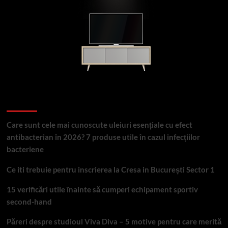
Articole recente
Care sunt cele mai cunoscute uleiuri esențiale cu efect
antibacterian în 2026? 7 produse utile în cazul infecțiilor
bacteriene
Ce iti trebuie pentru inscrierea la Cresa in București Sector 1
15 verificări utile înainte să cumperi echipament sportiv
second-hand
Păreri despre studioul Viva Diva – 5 motive pentru care merită