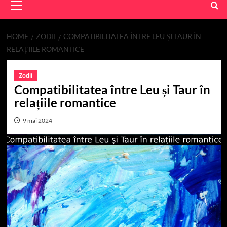
Menu
HOME
ZODII
COMPATIBILITATEA ÎNTRE LEU ȘI TAUR ÎN
RELAȚIILE ROMANTICE
Zodii
Compatibilitatea între Leu și Taur în
relațiile romantice
9 mai 2024