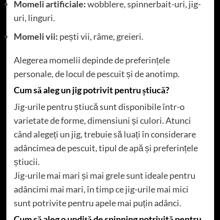
Momeli artificiale:
wobblere, spinnerbait-uri, jig-
uri, linguri.
Momeli vii:
pești vii, râme, greieri.
Alegerea momelii depinde de preferințele
personale, de locul de pescuit și de anotimp.
Cum să aleg un jig potrivit pentru știucă?
Jig-urile pentru știucă sunt disponibile într-o
varietate de forme, dimensiuni și culori. Atunci
când alegeți un jig, trebuie să luați în considerare
adâncimea de pescuit, tipul de apă și preferințele
știucii.
Jig-urile mai mari și mai grele sunt ideale pentru
adâncimi mai mari, în timp ce jig-urile mai mici
sunt potrivite pentru apele mai puțin adânci.
Cum să aleg o undiță de spinning potrivită pentru