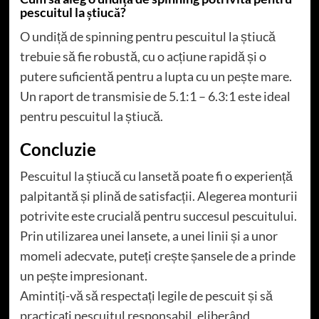
pescuitul la știucă?
O undiță de spinning pentru pescuitul la știucă
trebuie să fie robustă, cu o acțiune rapidă și o
putere suficientă pentru a lupta cu un pește mare.
Un raport de transmisie de 5.1:1 – 6.3:1 este ideal
pentru pescuitul la știucă.
Concluzie
Pescuitul la știucă cu lansetă poate fi o experiență
palpitantă și plină de satisfacții. Alegerea monturii
potrivite este crucială pentru succesul pescuitului.
Prin utilizarea unei lansete, a unei linii și a unor
momeli adecvate, puteți crește șansele de a prinde
un pește impresionant.
Amintiți-vă să respectați legile de pescuit și să
practicați pescuitul responsabil, eliberând