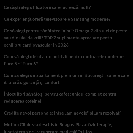
Ce căști aleg utilizatorii care lucrează mult?
Ce experiență oferă televizoarele Samsung moderne?
Ce să alegi pentru sănătatea inimii: Omega-3 din ulei de pește
sau din ulei de krill? TOP 7 suplimente apreciate pentru
echilibru cardiovascular în 2026
Cum să alegi uleiul auto potrivit pentru motoarele moderne
Euro 5 și Euro 6?
Cum să alegi un apartament premium în București: zonele care
îți oferă siguranță și confort
Înlocuitori sănătoși pentru cafea: ghidul complet pentru
reducerea cofeinei
Credite nevoi personale: între „am nevoie” și „am rezolvat”
Motion Clinic s-a deschis în Snagov Plaza: fizioterapie,
kinetoterapie și recuperare medicală în Ilfov