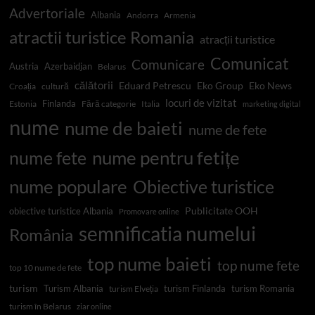
Advertoriale
Albania
Andorra
Armenia
atractii turistice Romania
atracții turistice
Comunicat
Comunicare
Austria
Azerbaidjan
Belarus
călătorii
Eduard Petrescu
Eko Group
Eko News
Croația
cultură
locuri de vizitat
Finlanda
Estonia
Fără categorie
Italia
marketing digital
nume
nume de baieti
nume de fete
nume pentru fetițe
nume fete
nume populare
Obiective turistice
Publicitate OOH
obiective turistice Albania
Promovare online
semnificatia numelui
România
top nume baieti
top nume fete
top 10 nume de fete
turism
Turism Albania
turism Finlanda
turism Romania
turism Elveția
turism în Belarus
ziar online