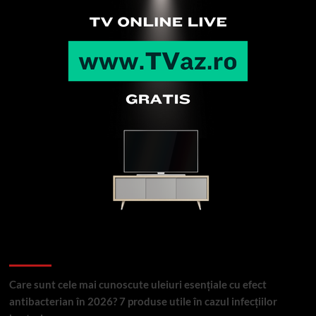
Articole recente
Care sunt cele mai cunoscute uleiuri esențiale cu efect
antibacterian în 2026? 7 produse utile în cazul infecțiilor