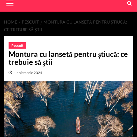
Menu
HOME
PESCUIT
MONTURA CU LANSETĂ PENTRU ȘTIUCĂ:
CE TREBUIE SĂ ȘTII
Pescuit
Montura cu lansetă pentru știucă: ce
trebuie să știi
1 noiembrie 2024