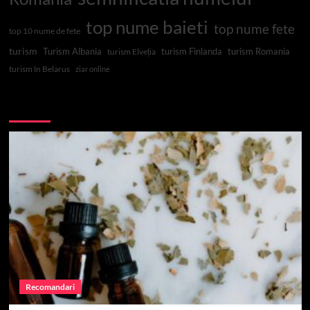
top nume baieti
top nume fete
top 10 nume de fete
turism
Turism Albania
turism Finlanda
turism Romania
turism Elveția
turism în Belarus
ziar online
Top 10
Recomandari