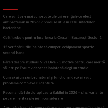
Articole recente
Care sunt cele mai cunoscute uleiuri esențiale cu efect
antibacterian în 2026? 7 produse utile în cazul infecțiilor
bacteriene
Ce iti trebuie pentru inscrierea la Cresa in București Sector 1
15 verificări utile înainte să cumperi echipament sportiv
second-hand
Păreri despre studioul Viva Diva – 5 motive pentru care merită
să intri pe Forumvideochat înainte să alegi un studio
Cum să ai un zâmbet natural și funcțional dacă ai avut
probleme complexe cu dantura
Recomandări de ciorapi Laura Baldini în 2026 – cinci variante
pe care merită să le iei în considerare
Aurul tău, banii tăi: cum se face evaluarea la amanet înainte să