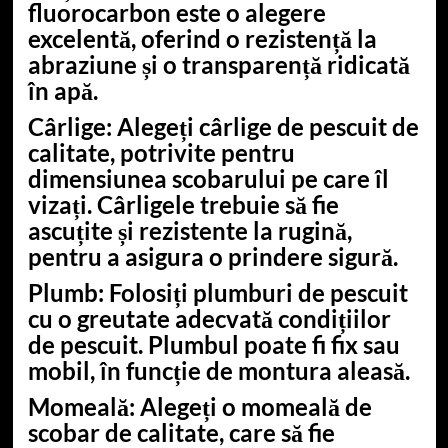
fluorocarbon este o alegere
excelentă, oferind o rezistență la
abraziune și o transparență ridicată
în apă.
Cârlige
: Alegeți cârlige de pescuit de
calitate, potrivite pentru
dimensiunea scobarului pe care îl
vizați. Cârligele trebuie să fie
ascuțite și rezistente la rugină,
pentru a asigura o prindere sigură.
Plumb
: Folosiți plumburi de pescuit
cu o greutate adecvată condițiilor
de pescuit. Plumbul poate fi fix sau
mobil, în funcție de montura aleasă.
Momeală
: Alegeți o momeală de
scobar de calitate, care să fie