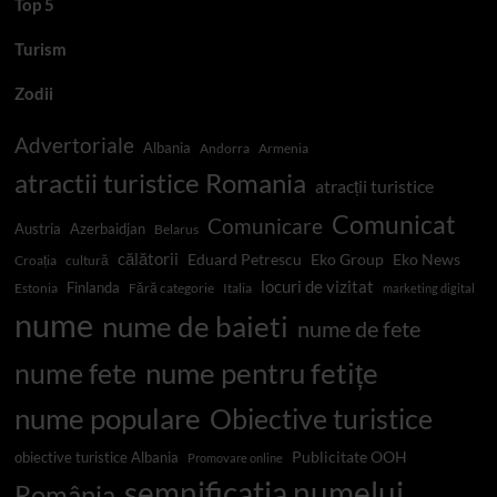
Top 5
Turism
Zodii
Advertoriale
Albania
Andorra
Armenia
atractii turistice Romania
atracții turistice
Comunicat
Comunicare
Austria
Azerbaidjan
Belarus
călătorii
Eduard Petrescu
Eko Group
Eko News
Croația
cultură
locuri de vizitat
Finlanda
Estonia
Fără categorie
Italia
marketing digital
nume
nume de baieti
nume de fete
nume pentru fetițe
nume fete
nume populare
Obiective turistice
Publicitate OOH
obiective turistice Albania
Promovare online
semnificatia numelui
România