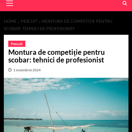
Menu
HOME
PESCUIT
MONTURA DE COMPETIȚIE PENTRU
SCOBAR: TEHNICI DE PROFESIONIST
Pescuit
Montura de competiție pentru
scobar: tehnici de profesionist
1 noiembrie 2024