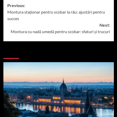
Post
Previous:
Montura staționar pentru scobar la râu: ajustări pentru
navigation
succes
Next:
Montura cu nadă umedă pentru scobar: sfaturi și trucuri
More Stories